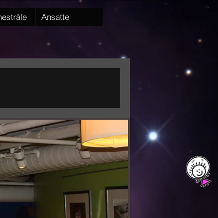
estråle
Ansatte