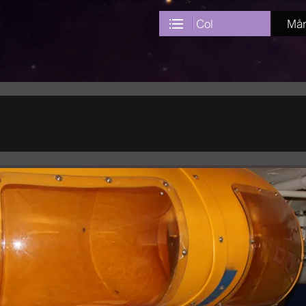
Col
Mån